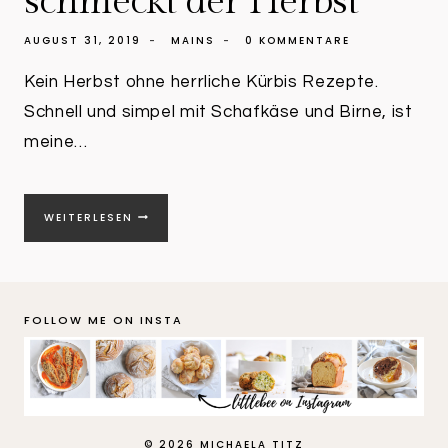
schmeckt der Herbst
AUGUST 31, 2019
MAINS
0 KOMMENTARE
Kein Herbst ohne herrliche Kürbis Rezepte.
Schnell und simpel mit Schafkäse und Birne, ist
meine…
HERBSTLICHE
WEITERLESEN
GALETTE
MIT
KÜRBIS
UND
BIRNE
FOLLOW ME ON INSTA
|
SO
SCHMECKT
DER
HERBST
© 2026 MICHAELA TITZ