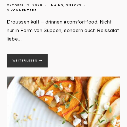
OKTOBER 12, 2020
MAINS
,
SNACKS
0 KOMMENTARE
Draussen kalt – drinnen #comfortfood. Nicht
nur in Form von Suppen, sondern auch Reissalat
liebe…
BUNTER
WEITERLESEN
REISSALAT
MIT
GEMÜSE
|
SALATBOWL
FÜR
KALTE
TAGE