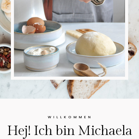
W I L L K O M M E N
Hej! Ich bin Michaela