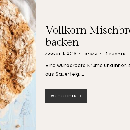
Vollkorn Mischbro
backen
AUGUST 1, 2019
BREAD
1 KOMMENT
Eine wunderbare Krume und innen s
aus Sauerteig….
VOLLKORN
WEITERLESEN
MISCHBROT
AUS
SAUERTEIG
|
BROT
BACKEN