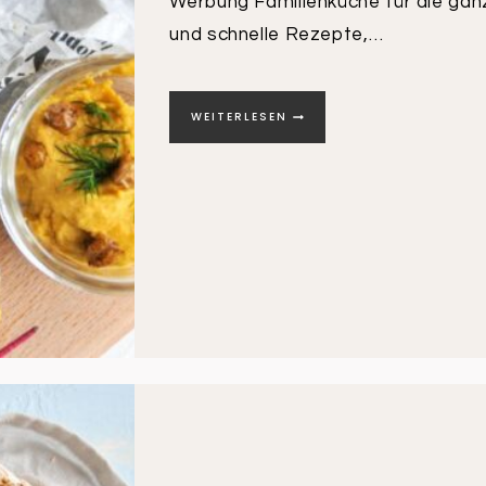
Werbung Familienküche für die gan
und schnelle Rezepte,…
BROTIDEEN
WEITERLESEN
FÜR
DIE
GANZE
FAMILIE