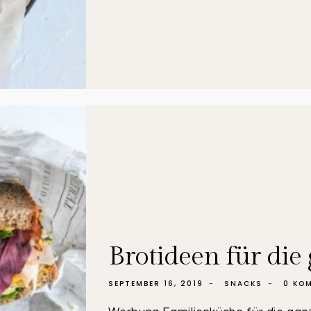
DINKEL
–
WEIZEN
BROT
MIT
SAUERTEIG
Brotideen für die
SEPTEMBER 16, 2019
SNACKS
0 KO