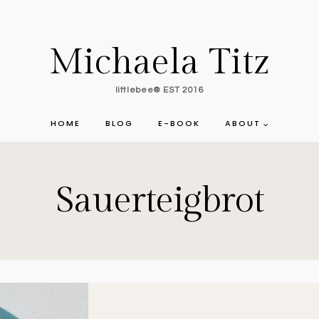
Michaela Titz
littlebee® EST 2016
HOME
BLOG
E-BOOK
ABOUT
Sauerteigbrot