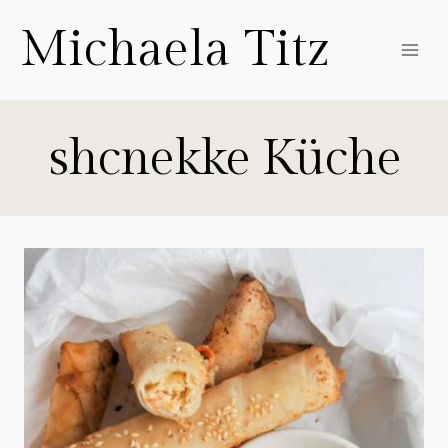
Zum
Michaela Titz
Inhalt
springen
shcnekke Küche