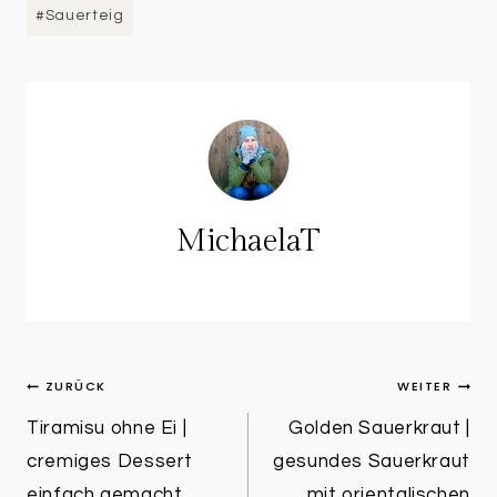
#
Sauerteig
MichaelaT
Beitragsnavigation
ZURÜCK
WEITER
Tiramisu ohne Ei |
Golden Sauerkraut |
cremiges Dessert
gesundes Sauerkraut
einfach gemacht
mit orientalischen