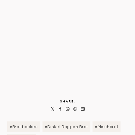
SHARE:
Schlagworte:
#
Brot backen
#
Dinkel Roggen Brot
#
Mischbrot