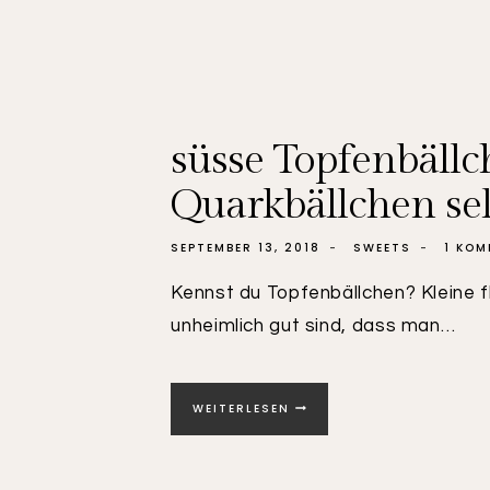
süsse Topfenbällc
Quarkbällchen se
SEPTEMBER 13, 2018
SWEETS
1 KO
Kennst du Topfenbällchen? Kleine f
unheimlich gut sind, dass man…
SÜSSE
WEITERLESEN
TOPFENBÄLLCHEN
|
FLAUMIGE
QUARKBÄLLCHEN