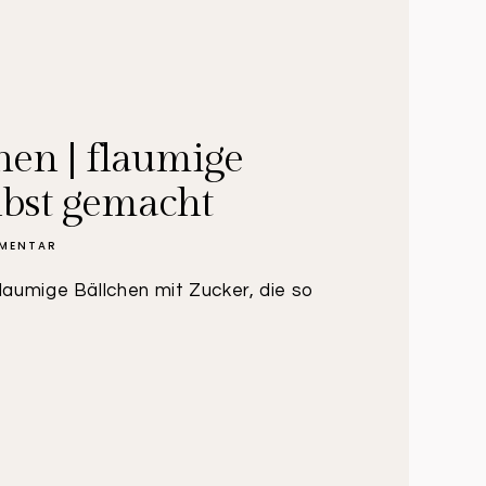
hen | flaumige
lbst gemacht
MMENTAR
laumige Bällchen mit Zucker, die so