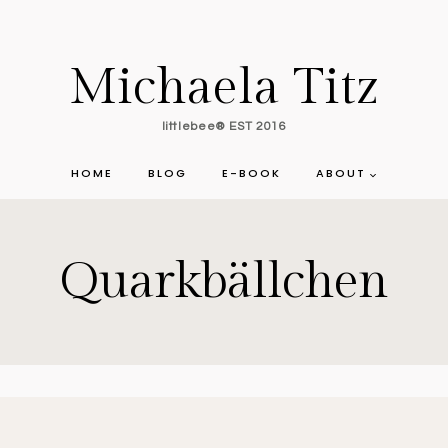
Michaela Titz
littlebee® EST 2016
HOME
BLOG
E-BOOK
ABOUT
Quarkbällchen