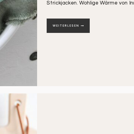
Strickjacken. Wohlige Wärme von I
KÜRBISSUPPE
WEITERLESEN
MIT
KAROTTEN
|
WOHLIGE
WÄRME
VON
INNEN