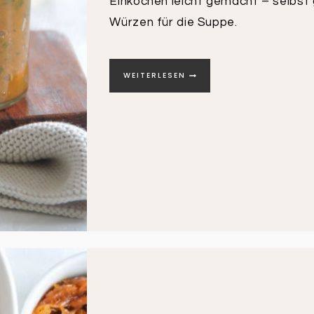
Einkochen leicht gemacht – selbs
Würzen für die Suppe.
SUPPENPASTE
WEITERLESEN
EINFACH
SELBST
GEMACHT