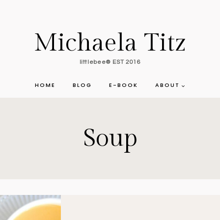
Michaela Titz
littlebee® EST 2016
HOME
BLOG
E-BOOK
ABOUT
Soup