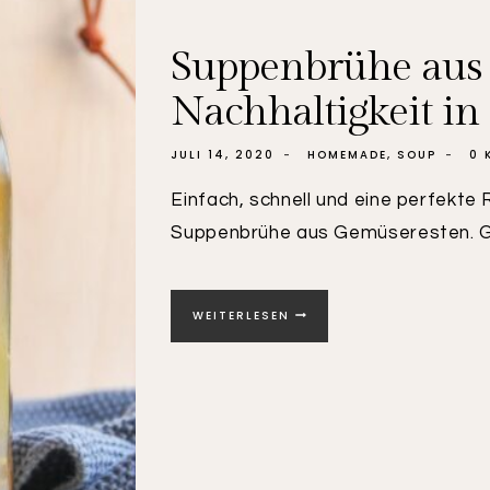
Suppenbrühe aus
Nachhaltigkeit in
JULI 14, 2020
HOMEMADE
,
SOUP
0 
Einfach, schnell und eine perfekte
Suppenbrühe aus Gemüseresten. 
SUPPENBRÜHE
WEITERLESEN
AUS
GEMÜSERESTEN
|
NACHHALTIGKEIT
IN
DER
KÜCHE