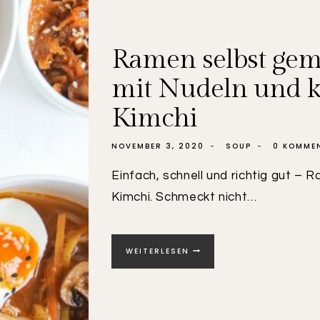
Ramen selbst gema
mit Nudeln und k
Kimchi
NOVEMBER 3, 2020
SOUP
0 KOMME
Einfach, schnell und richtig gut –
Kimchi. Schmeckt nicht…
RAMEN
WEITERLESEN
SELBST
GEMACHT
|
ASIATISCHE
SUPPE